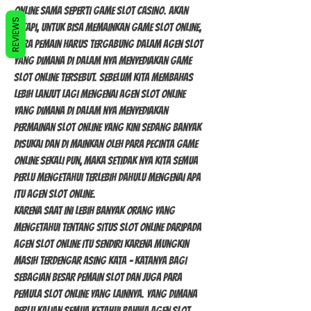
online sama seperti game slot casino. Akan 
REVIEWS
tetapi, untuk bisa memainkan game slot online, 
para pemain harus tergabung dalam agen slot 
yang dimana di dalam nya menyediakan game 
slot online tersebut. Sebelum kita membahas 
lebih lanjut lagi mengenai agen slot online 
yang dimana di dalam nya menyediakan 
permainan slot online yang kini sedang banyak 
disukai dan di mainkan oleh para pecinta game 
online sekali pun, maka setidak nya kita semua 
perlu mengetahui terlebih dahulu mengenai apa 
itu agen slot online.
Karena saat ini lebih banyak orang yang 
mengetahui tentang situs slot online daripada 
agen slot online itu sendiri karena mungkin 
masih terdengar asing kata – katanya bagi 
sebagian besar pemain slot dan juga para 
pemula slot online yang lainnya. Yang dimana 
perlu kalian semua ketahui bahwa agen slot 