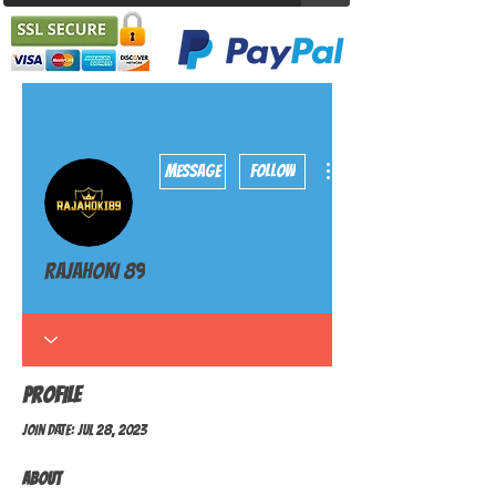
More actions
Message
Follow
Rajahoki 89
Profile
Join date: Jul 28, 2023
About